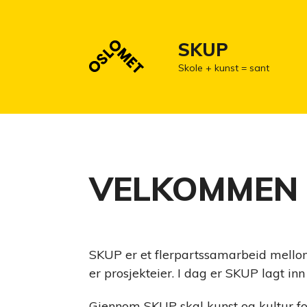
SKUP
Skole + kunst = sant
VELKOMMEN 
SKUP er et flerpartssamarbeid mellom
er prosjekteier. I dag er SKUP lagt in
Gjennom SKUP skal kunst og kultur fora