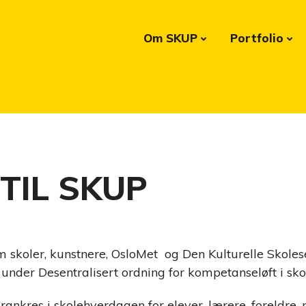
Om SKUP
Portfolio
TIL SKUP
 skoler, kunstnere, OsloMet og Den Kulturelle Skoles
n under Desentralisert ordning for kompetanseløft i sko
nkres i skolehverdagen for elever, lærere, foreldre, 